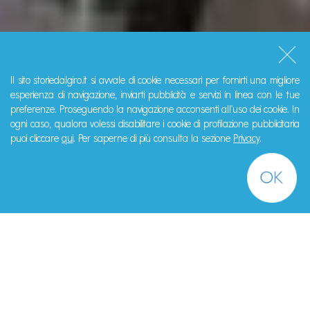
Il sito storiedalgiro.it si avvale di cookie necessari per fornirti una migliore
esperienza di navigazione, inviarti pubblicità e servizi in linea con le tue
preferenze. Proseguendo la navigazione acconsenti all'uso dei cookie. In
ogni caso, qualora volessi disabilitare i cookie di profilazione pubblicitaria
puoi cliccare
qui
. Per saperne di più consulta la sezione
Privacy
.