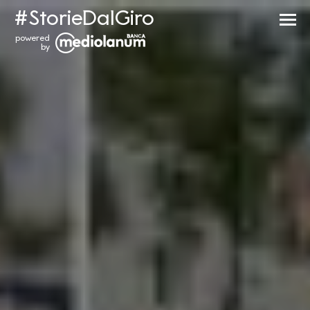
#StorieDalGiro