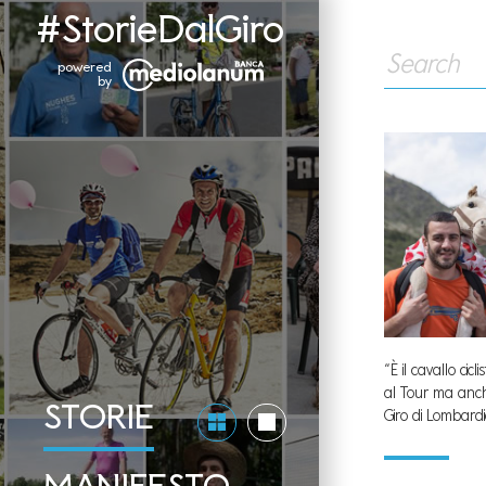
#StorieDalGiro
“È il cavallo cic
al Tour ma anch
STORIE
Giro di Lombardi