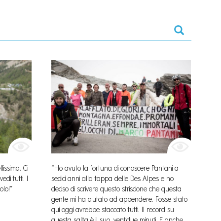
issima. Ci
“Ho avuto la fortuna di conoscere Pantani a
di tutti. I
sedici anni alla tappa delle Des Alpes e ho
colo!”
deciso di scrivere questo striscione che questa
gente mi ha aiutato ad appendere. Fosse stato
qui oggi avrebbe staccato tutti. Il record su
questa salita è il suo, ventidue minuti. E anche