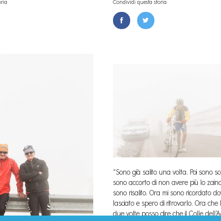
oria
Condividi questa storia
“Sono già salito una volta. Poi sono sc
sono accorto di non avere più lo zain
sono risalito. Ora mi sono ricordato do
lasciato e spero di ritrovarlo. Ora che 
due volte posso dire che il Colle dell’