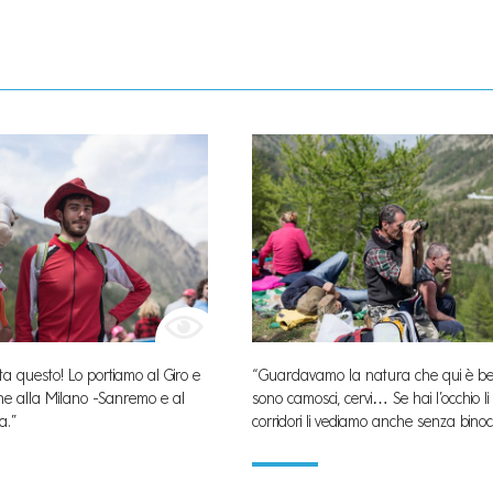
lista questo! Lo portiamo al Giro e
“Guardavamo la natura che qui è bell
e alla Milano -Sanremo e al
sono camosci, cervi… Se hai l’occhio li ve
a.”
corridori li vediamo anche senza bino