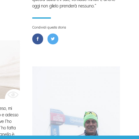
oggi non glielo prenderà nessuno.”
Condividi questa storia
eso, mi
o e adesso
ve l’ho
l’ho fatta
Agnello è