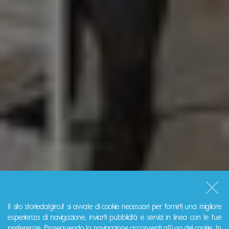
Il sito storiedalgiro.it si avvale di cookie necessari per fornirti una migliore
esperienza di navigazione, inviarti pubblicità e servizi in linea con le tue
preferenze. Proseguendo la navigazione acconsenti all'uso dei cookie. In