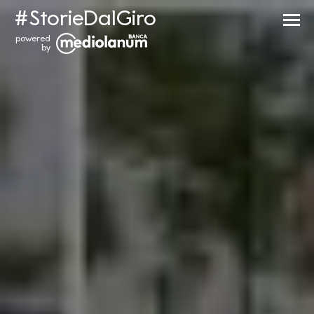
#StorieDalGiro